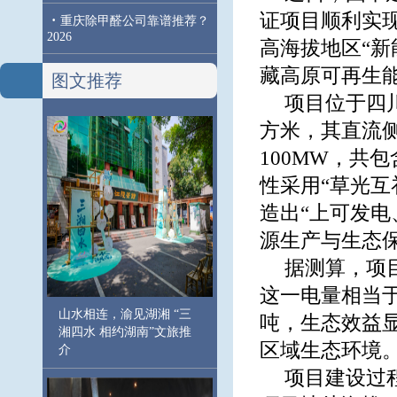
证项目顺利实
·
重庆除甲醛公司靠谱推荐？
2026
高海拔地区“新
藏高原可再生
图文推荐
项目位于四
方米，其直流侧
100MW，共
性采用“草光
造出“上可发
源生产与生态
据测算，项目
这一电量相当于
山水相连，渝见湖湘 “三
吨，生态效益显
湘四水 相约湖南”文旅推
区域生态环境
介
项目建设过