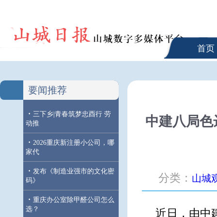
首页
要闻推荐
·
三下乡|青春筑梦忠酉行 劳
中建八局色
动推
·
2026重庆新注册小公司，哪
家代
·
发布《制造业强市的文化密
分类：
山城
码》
·
重庆办公室除甲醛公司怎么
选？
近日，由中