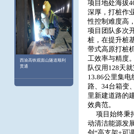
项目地处海拔4
深厚，打桩作
性控制难度高
项目团队多次
桩，在提升桩
带式高原打桩
工效率与精度
西渝高铁观面山隧道顺利
贯通
队仅用128天就
13.86公里集
路、34台箱变、
里新建道路的
效典范。
项目始终秉
动清洁能源发
创“高支架+可