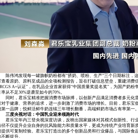
陈伟鸿发现每一罐旗帜奶粉都有“挤奶、喷粉、生产”三个日期标注，
可查看原奶、原料至成品的全项检测报告，旨在打破信息壁垒，重建消费信
BRCGS A+认证”，在乳品企业首家获得“中国质量奖提名奖”，为国产
占率从不足30%逆袭至如今的70%。
同时，君乐宝精准把握消费市场脉搏，以创新产品满足消费者多元化
者对于健康、营养的追求，进一步刺激了消费市场的增长。目前，君乐宝
奶第一品牌；悦鲜活鲜牛奶连续三年增长翻番，高端鲜奶市场占有率第一
三度央视对话：中国乳业迎来
领跑时代
君乐宝年内三登央视深度访谈，反映出国家媒体对其模式创新性、行
路径不仅提升企业自身的抗风险能力和质量水平，更成为传统产业培育新质
级提供可复制经验。君乐宝打造出的多个创新品类和行业爆品，与国际食
的不断提升。