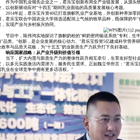
作为中国乳业领先企业之一，君乐宝创新布局全产业链发展，从源头
控，以创新驱动应对“十四五”期间乳业面临的高质量发展核心考题。
2014年起，君乐宝斥资40亿打造旗帜乳业产业基地，并创新种养加零
调，君乐宝联合中国农业大学筛选适配坝上气候的牧草品种，既保障奶牛“
收，实现产业与乡村振兴协同。
节目中，陈伟鸿实地探访了旗帜奶粉的“鲜奶密闭输送系统”专利，生牛
粉”品类。“创新，是企业发展的核心动力。”君乐宝投资5亿建成科学营
业效率与品质天花板，为“十五五”奶业新质生产力跃升打下良好基础。
响应国家战略
：
从产业升级到价值引领
当下，扩大内需与新质生产力的整体性跃升相互牵引，生育友好型社
定，以多元实践激活内需潜力，服务民生需求。正如魏立华所言：“君乐宝
国乳业在全球竞争中拥有更多话语权。”