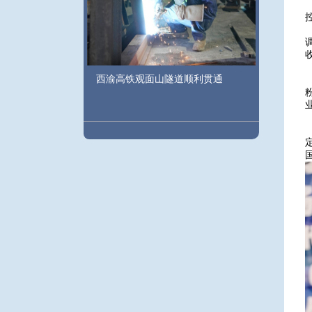
西渝高铁观面山隧道顺利贯通