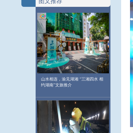
图文推荐
山水相连，渝见湖湘 “三湘四水 相
约湖南”文旅推介