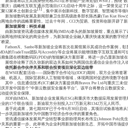
新加坡将以主宾国身份亮相2025世界智能产业博览会(WSIE)，围绕
（重庆）战略性互联互通示范项目(CCI)启动十周年之际，这一荣誉见证
[1]
汇聚12家本土创新企业
，集中展示创新科技、数字贸易、智慧城市等领
新加坡数码发展及新闻部兼卫生部高级政务部长陈杰豪(Tan Kiat How
渝两地合作的战略重要性。过去十年间，CCI为贸易、投资和创新开辟了
新加坡展馆：科技卓越
由新加坡资讯通信媒体发展局(IMDA)牵头的新加坡展馆，重点展示
新渝两地持续深化的商业合作，为新加坡企业融入重庆快速发展的数字经
了桥梁。
FathomX、Sanbo等新加坡企业将首次在展馆展示其成功合作案例
IMDA的TradeTrust团队与Accredify等企业将展示能增强数字互
裕廊集团在榜鹅数码区(PDD)的智能解决方案部署，将进一步凸显新加坡
展馆亦诠释了历久弥新的双边关系如何为两国信息通信企业合作注入
依托新合作伙伴关系和联合投资项目深化双边纽带
在WSIE配套活动——国际数字合作论坛(IDCF)期间，双方企业将
金融、机器人、国际贸易和人工智能等领域，体现两国对促进跨境数字创
其中，信息通信技术(ICT)解决方案提供商Bravox Pte Ltd与重庆
重庆开发中国首个”中新云数据安全服务平台”。该平台将整合云数据安全
流动提供安全保障。
JIDF由IMDA、新加坡企业发展局(ESG)和重庆市大数据应用发展管理局于
企业的17个联合项目，新渝双方分别投入217万新元和1342万元人民币。
基于此成果，第七期JIDF已于今年6月30日启动，其项目试验基地
进一步巩固新加坡作为中国数字经济合作伙伴的重要角色。
资讯通信媒体发展局产业转型事业群助理局长布伟立(Johnson Poh)
中关系的重要一步。此举将为企业利用新加坡创新生态、开拓中国市场提供