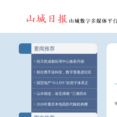
要闻推荐
·
恒天然成都应用中心焕新升级:
·
校社携手送科技，数字普惠进社区
·
国贸地产“O-LIFE”好房子体系正
·
山水相连，渝见湖湘 “三湘四水
·
2026年重庆本地高阶代账机构哪