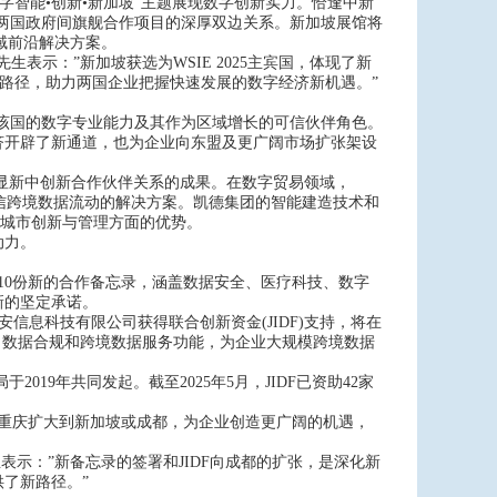
”数字智能•创新•新加坡”主题展现数字创新实力。恰逢中新
了两国政府间旗舰合作项目的深厚双边关系。新加坡展馆将
域前沿解决方案。
)先生表示：”新加坡获选为WSIE 2025主宾国，体现了新
新路径，助力两国企业把握快速发展的数字经济新机遇。”
了该国的数字专业能力及其作为区域增长的可信伙伴角色。
济开辟了新通道，也为企业向东盟及更广阔市场扩张架设
，彰显新中创新合作伙伴关系的成果。在数字贸易领域，
联互通和可信跨境数据流动的解决方案。凯德集团的智能建造技术和
在城市创新与管理方面的优势。
动力。
签署10份新的合作备忘录，涵盖数据安全、医疗科技、数字
新的坚定承诺。
三未信安信息科技有限公司获得联合创新资金(JIDF)支持，将在
、数据合规和跨境数据服务功能，为企业大规模跨境数据
2019年共同发起。截至2025年5月，JIDF已资助42家
将从重庆扩大到新加坡或成都，为企业创造更广阔的机遇，
先生表示：”新备忘录的签署和JIDF向成都的扩张，是深化新
了新路径。”