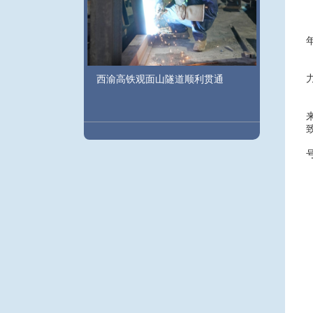
西渝高铁观面山隧道顺利贯通