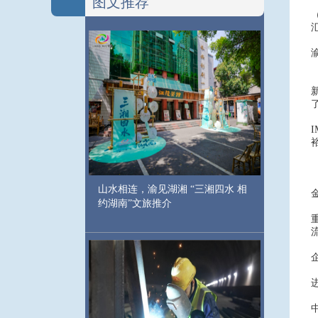
图文推荐
山水相连，渝见湖湘 “三湘四水 相
约湖南”文旅推介