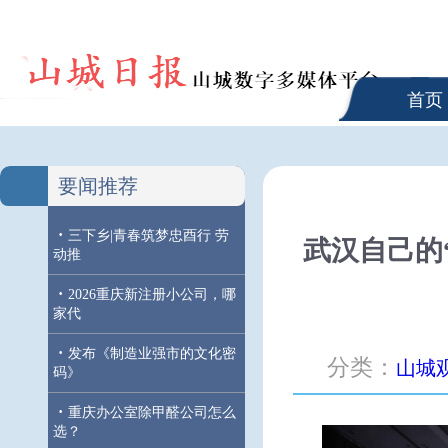
首页
要闻推荐
·
三下乡|青春筑梦忠酉行 劳
武汉自己的
动推
·
2026重庆新注册小公司，哪
家代
·
发布《制造业强市的文化密
分类：
山城
码》
·
重庆办公室除甲醛公司怎么
选？