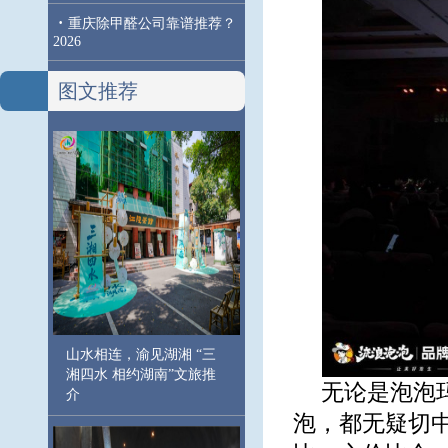
·
重庆除甲醛公司靠谱推荐？
2026
图文推荐
山水相连，渝见湖湘 “三
湘四水 相约湖南”文旅推
无论是泡泡
介
泡，都无疑切