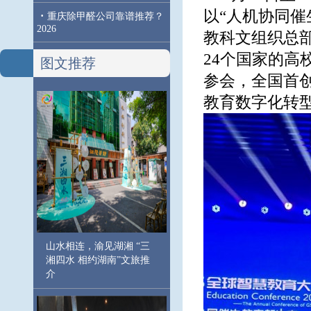
以“人机协同
·
重庆除甲醛公司靠谱推荐？
2026
教科文组织总部
24个国家的
图文推荐
参会，全国首创
教育数字化转型
山水相连，渝见湖湘 “三
湘四水 相约湖南”文旅推
介