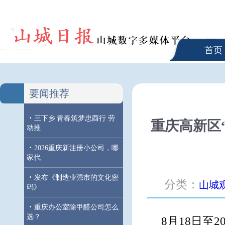
首页
要闻推荐
·
三下乡|青春筑梦忠酉行 劳
重庆高新区
动推
·
2026重庆新注册小公司，哪
家代
·
发布《制造业强市的文化密
分类：
山城
码》
·
重庆办公室除甲醛公司怎么
选？
8月18日至