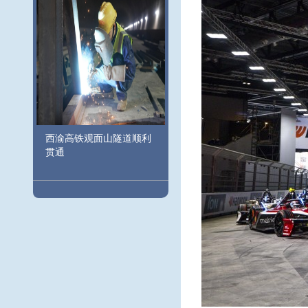
西渝高铁观面山隧道顺利
贯通