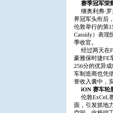
赛季冠军荣
继奥利弗·罗兰
界冠军头衔后
伦敦举行的第1
Cassidy
季收官。
经过两天在F
豪雅保时捷FE车队（
256分的优异
车制造商也凭借
誉收入囊中，
iON
赛
车
轮
伦敦ExC
面，引发抓地
空间。此极端工