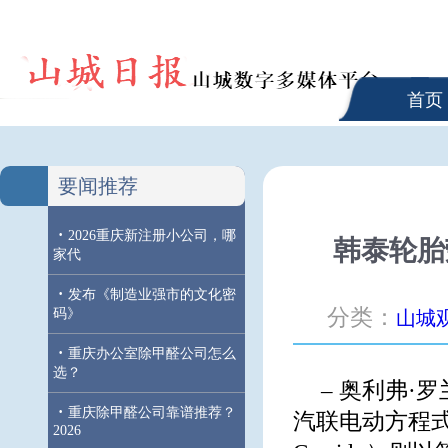
首页
要闻推荐
·
2026重庆新注册小公司，哪
韩泰轮胎荣
家代
·
发布《制造业强市的文化密
分类：
码》
山城
·
重庆办公室除甲醛公司怎么
选？
– 奥利弗·罗兰
·
重庆除甲醛公司靠谱推荐？
汽联电动方程式
2026