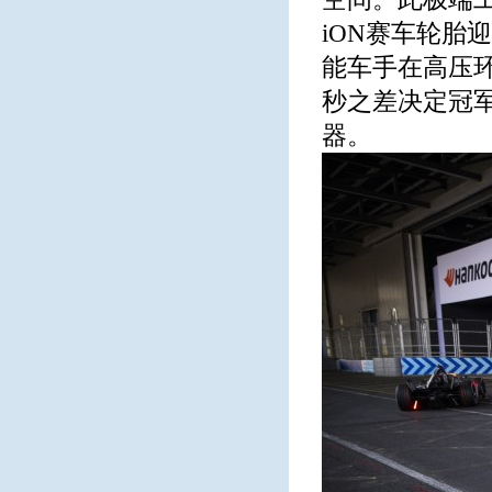
iON赛车轮胎
能车手在高压
秒之差决定冠
器。