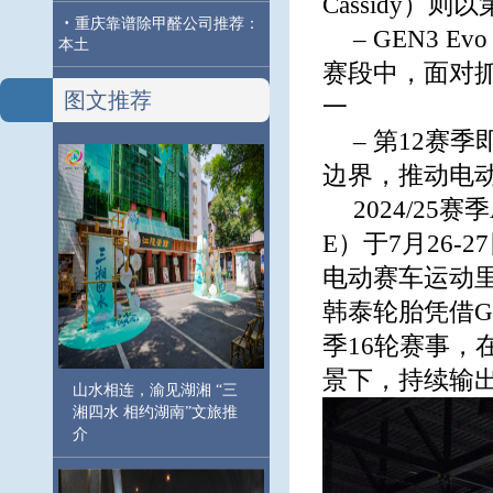
Cassidy）
·
重庆靠谱除甲醛公司推荐：
– GEN3 
本土
赛段中，面对
图文推荐
一
– 第12
边界，推动电
2024/25
E）于7月26-
电动赛车运动
韩泰轮胎凭借GE
季16轮赛事
景下，持续输
山水相连，渝见湖湘 “三
湘四水 相约湖南”文旅推
介