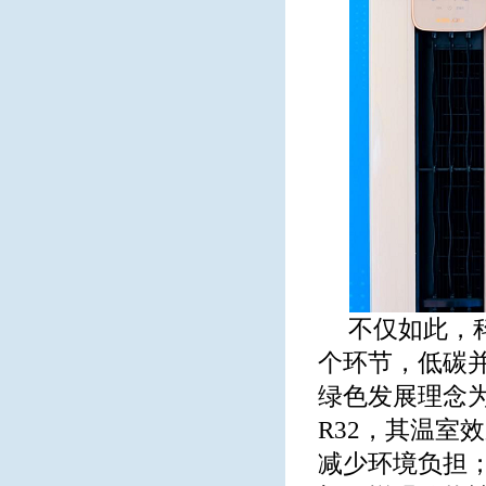
不仅如此，
个环节，低碳
绿色发展理念
R32，其温室
减少环境负担；