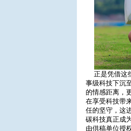
正是凭借这
事级科技下沉
的情感距离，
在享受科技带
任的坚守，这
碳科技真正成
由供稿单位授