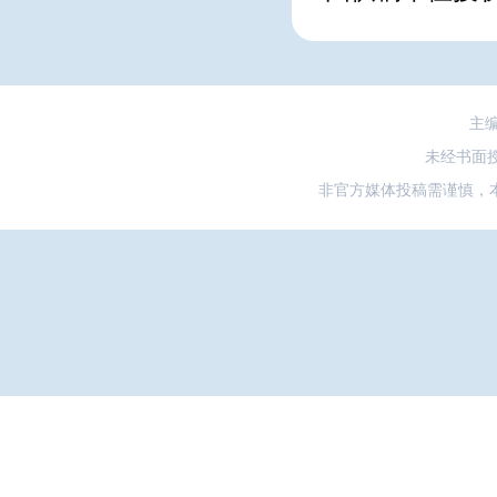
主
未经书面
非官方媒体投稿需谨慎，