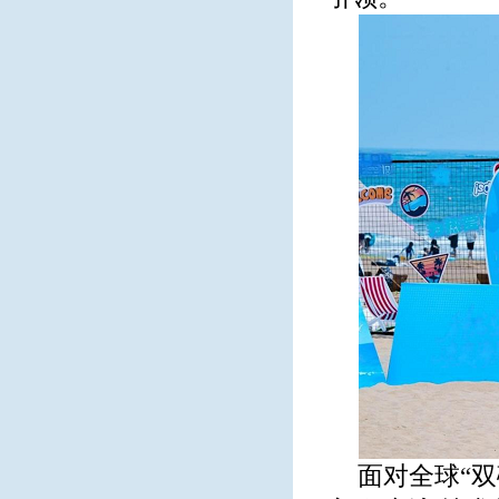
面对全球“