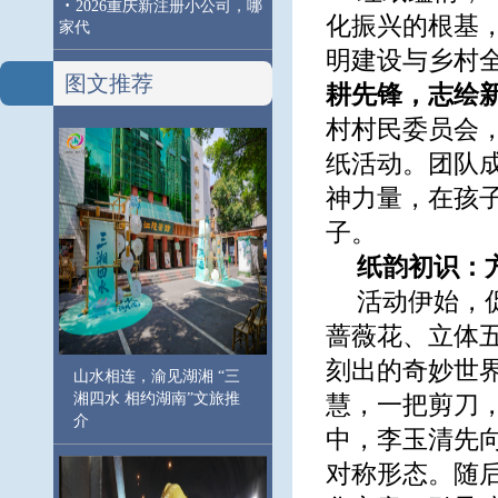
·
2026重庆新注册小公司，哪
化振兴的根基
家代
明建设与乡村
图文推荐
耕先锋，志绘
村村民委员会
纸活动。团队
神力量，在孩
子。
纸韵初识：
活动伊始，
蔷薇花、立体
刻出的奇妙世
山水相连，渝见湖湘 “三
湘四水 相约湖南”文旅推
慧，一把剪刀
介
中，李玉清先
对称形态。随