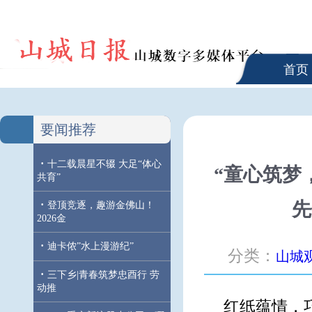
首页
要闻推荐
·
十二载晨星不辍 大足“体心
“童心筑梦
共育”
·
先
登顶竞逐，趣游金佛山！
2026金
·
迪卡侬”水上漫游纪”
分类：
山城
·
三下乡|青春筑梦忠酉行 劳
动推
红纸蕴情，