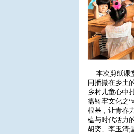
本次剪纸课
同播撒在乡土
乡村儿童心中
需铸牢文化之
根基，让青春
蕴与时代活力
胡奕、李玉清;