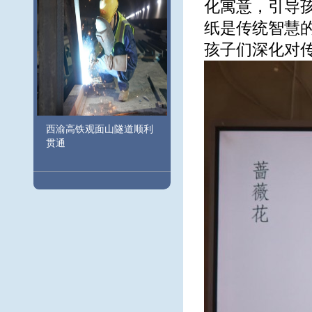
化寓意，引导
纸是传统智慧
孩子们深化对
西渝高铁观面山隧道顺利
贯通