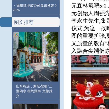
元森林氧吧5.
·
重庆除甲醛公司靠谱推荐？
2026
元创始人周强
李永生先生,
图文推荐
仪式,为这一
图的重要扩张,
又质量的教育”
入融合尖端健康
山水相连，渝见湖湘 “三
湘四水 相约湖南”文旅推
介