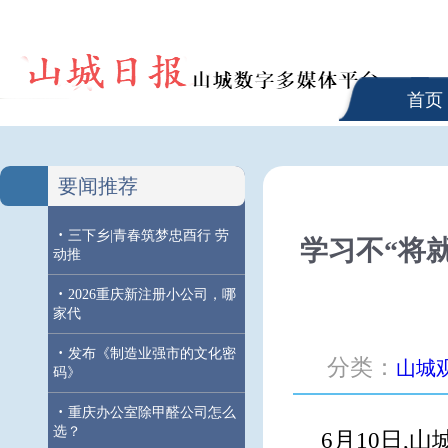
首页
要闻推荐
·
三下乡|青春筑梦忠酉行 劳
学习不“将
动推
·
2026重庆新注册小公司，哪
家代
·
发布《制造业强市的文化密
分类：
山城
码》
·
重庆办公室除甲醛公司怎么
选？
6月10日