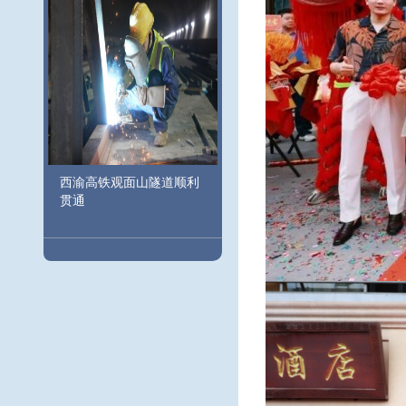
西渝高铁观面山隧道顺利
贯通