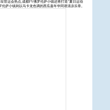
应世运会热点,成都FV佛罗伦萨小镇还将打造“夏日运动
佛罗伦萨小镇则以马卡龙色调的西瓜嘉年华同谱清凉乐章。