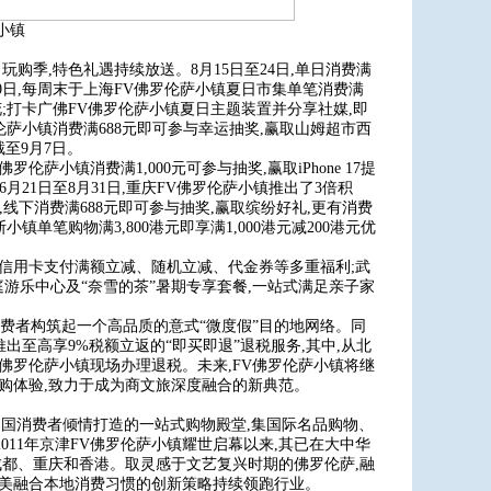
小镇
购季,特色礼遇持续放送。8月15日至24日,单日消费满
月10日,每周末于上海FV佛罗伦萨小镇夏日市集单笔消费满
鲜花;打卡广佛FV佛罗伦萨小镇夏日主题装置并分享社媒,即
罗伦萨小镇消费满688元即可参与幸运抽奖,赢取山姆超市西
截至9月7日。
伦萨小镇消费满1,000元可参与抽奖,赢取iPhone 17提
 6月21日至8月31日,重庆FV佛罗伦萨小镇推出了3倍积
间,线下消费满688元即可参与抽奖,赢取缤纷好礼,更有消费
斯小镇单笔购物满3,800港元即享满1,000港元减200港元优
出信用卡支付满额立减、随机立减、代金券等多重福利;武
庭游乐中心及“奈雪的茶”暑期专享套餐,一站式满足亲子家
消费者构筑起一个高品质的意式“微度假”目的地网络。同
出至高享9%税额立返的“即买即退”退税服务,其中,从北
佛罗伦萨小镇现场办理退税。未来,FV佛罗伦萨小镇将继
购体验,致力于成为商文旅深度融合的新典范。
中国消费者倾情打造的一站式购物殿堂,集国际名品购物、
11年京津FV佛罗伦萨小镇耀世启幕以来,其已在大中华
成都、重庆和香港。取灵感于文艺复兴时期的佛罗伦萨,融
筑美融合本地消费习惯的创新策略持续领跑行业。