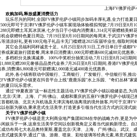
上海FV佛罗伦萨
欢购加码,释放盛夏消费活力
玩乐尽兴的同时,全国FV佛罗伦萨小镇同步加码丰厚礼遇,全力打造夏日玩
1,500元即可于京津FV佛罗伦萨小镇车展现场体验模拟驾驶;7月19日至8
1,288元即赠土耳其冰淇淋,七夕当日于小镇内消费满1,314元可获赠精美
有机会获赠特色夏日周边; 7月19日至8月10日期间的每周末,于武汉FV佛
瓜等清凉好礼,更有100元电子礼品卡无门槛赠送2025应届毕业生,领取时间
其它会员福利同样诚意十足。6月25日至8月31日,工作日单日于成都FV佛罗
货券或家庭旅行团套餐,周末单日消费满1,000元即赠满600元减88元优惠券;
分、多档积分兑换满减券、100%中奖积分抽奖活动,7月12日至8月24日期
满1,888元赠200元奢侈品品类代金券;7月26日至8月3日期间,香港FV佛罗伦
惠券,消费满6,800港元可获赠满2,000港元减400港元优惠券。
此外,各小镇将联动中国银行、工商银行、广发银行、中信银行等,推
汉FV佛罗伦萨小镇更在抖音平台上线“鹿鹿乐园”水上乐园、“奇幻丛林”家
庭的夏日玩乐需求。
通过“仲夏夜游”这一标志性主题活动,FV佛罗伦萨小镇以稳健姿态,为
时,北京/天津、上海、广州/佛山、成都和重庆的五座FV佛罗伦萨小镇现已推
京首都机场、北京大兴机场及天津滨海机场离境的境外旅客,均可于京津FV
续以创新为驱动,秉承意式生活美学,打造更多引领当代生活方式的沉浸式娱
关于FV佛罗伦萨小镇
FV佛罗伦萨小镇是意大利商业地产集团RDM在华的战略力作,更是为
休闲娱乐于一体,这座生活美学空间以创新视角定义着当代娱购新理念。自20
区成功布局七大名品奥特莱斯,覆盖北京/天津、上海、广州/佛山、武汉、
合意式建筑美学,通过广场、游廊、喷泉、彩绘玻璃等经典元素,将意式建