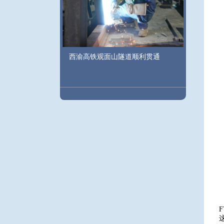
西渝高铁观面山隧道顺利贯通