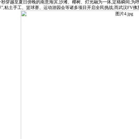
一秒穿越至夏日傍晚的南意海滨,沙滩、椰树、灯光融为一体,定格瞬间;为呼
季”,粘土手工、篮球赛、运动游园会等诸多项目开启全民挑战;而武汉FV