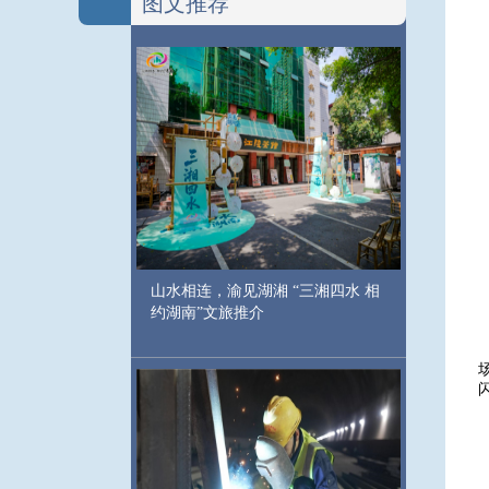
图文推荐
山水相连，渝见湖湘 “三湘四水 相
约湖南”文旅推介