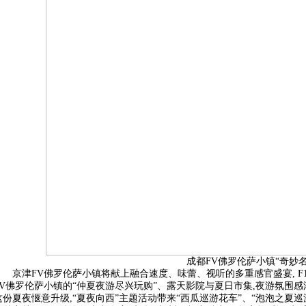
成都FV佛罗伦萨小镇“奇妙名
京津FV佛罗伦萨小镇将献上融合速度、味蕾、视听的多重感官盛宴, 
FV佛罗伦萨小镇的“仲夏夜游尽兴玩购”、露天影院与夏日市集,夜游氛围感
这份夏夜惬意升级,“夏夜向西”主题活动带来“西瓜巡游花车”、“泡泡之夏巡