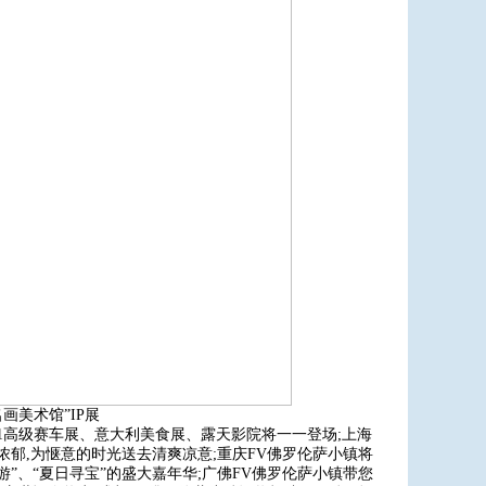
画美术馆”IP展
F1高级赛车展、意大利美食展、露天影院将一一登场;上海
浓郁,为惬意的时光送去清爽凉意;重庆FV佛罗伦萨小镇将
游”、“夏日寻宝”的盛大嘉年华;广佛FV佛罗伦萨小镇带您