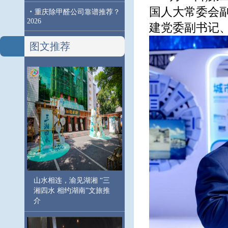
国人大常委会
·
重庆除甲醛公司靠谱推荐？
2026
建党委副书记
图文推荐
山水相连，渝见湖湘 “三
湘四水 相约湖南”文旅推
介