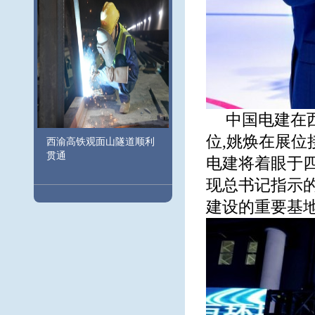
中国电建在西
位,姚焕在展位
西渝高铁观面山隧道顺利
贯通
电建将着眼于
现总书记指示
建设的重要基