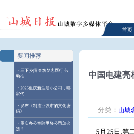
首页
要闻推荐
·
三下乡|青春筑梦忠酉行 劳
中国电建亮
动推
·
2026重庆新注册小公司，哪
家代
·
发布《制造业强市的文化密
分类：
山城
码》
·
重庆办公室除甲醛公司怎么
选？
5月25日