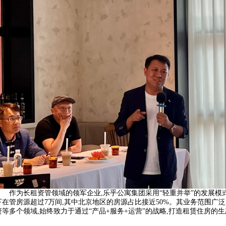
作为长租资管领域的领军企业,乐乎公寓集团采用“轻重并举”的发展模式
下在管房源超过7万间,其中北京地区的房源占比接近50%。其业务范围广
资等多个领域,始终致力于通过“产品+服务+运营”的战略,打造租赁住房的