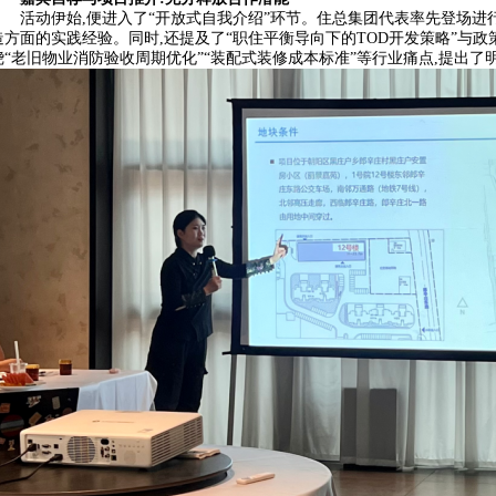
活动伊始,便进入了“开放式自我介绍”环节。住总集团代表率先登场进
造方面的实践经验。同时,还提及了“职住平衡导向下的TOD开发策略”与
绕“老旧物业消防验收周期优化”“装配式装修成本标准”等行业痛点,提出了