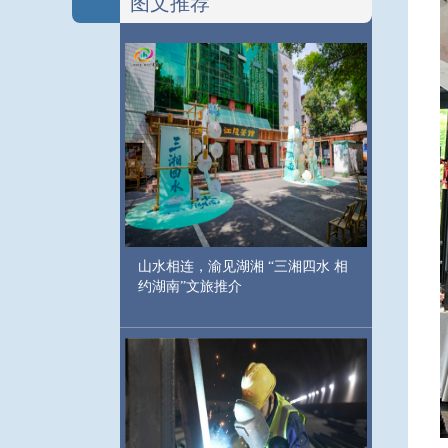
图文推荐
山水相连，渝见湖湘 “三湘四水 相
约湖南”文旅推介