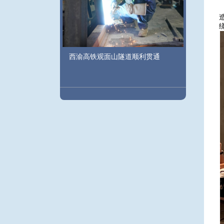
西渝高铁观面山隧道顺利贯通