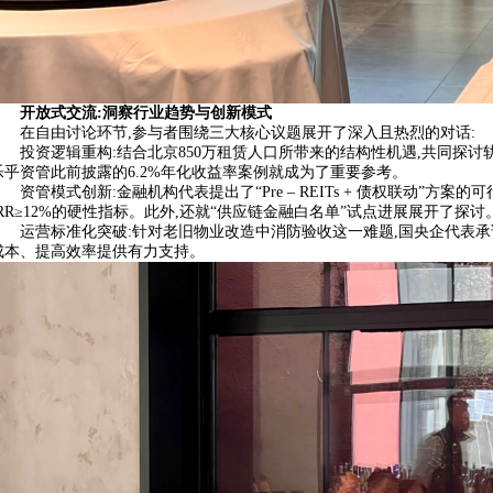
开放式交流:洞察行业趋势与创新模式
在自由讨论环节,参与者围绕三大核心议题展开了深入且热烈的对话:
投资逻辑重构:结合北京850万租赁人口所带来的结构性机遇,共同探讨
乐乎资管此前披露的6.2%年化收益率案例就成为了重要参考。
资管模式创新:金融机构代表提出了“Pre – REITs + 债权联动”
IRR≥12%的硬性指标。此外,还就“供应链金融白名单”试点进展展开了探讨
运营标准化突破:针对老旧物业改造中消防验收这一难题,国央企代表承
成本、提高效率提供有力支持。