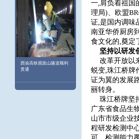
一,肩负着祖国
理局)、欧盟B
证,是国内调味
南亚华侨厨房
食文化的,奠定
坚持以研发
改革开放以
西渝高铁观面山隧道顺利
蜕变,珠江桥牌
贯通
证为翼的发展
丽转身。
珠江桥牌坚
广东省食品生
山市市级企业技
程研发检测中心
可。检测能力