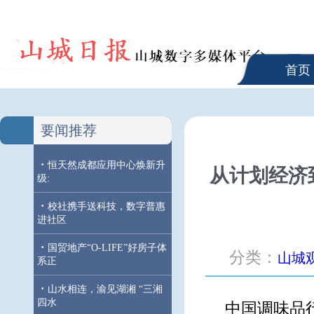
首页
要闻推荐
·
恒天然成都应用中心焕新升
从计划经济
级:
·
校社携手送科技，数字普惠
进社区
·
国贸地产“O-LIFE”好房子体
分类：
山城
系正
·
山水相连，渝见湖湘 “三湘
四水
中国调味品