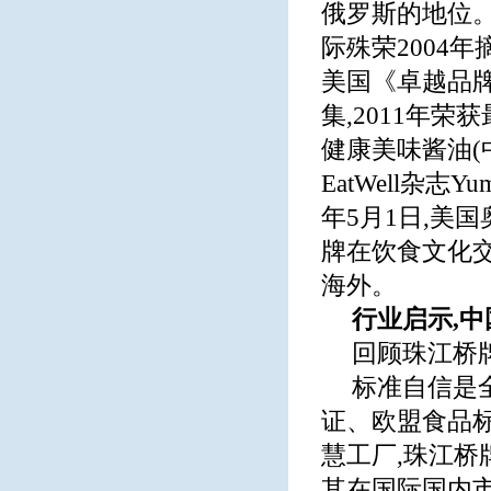
俄罗斯的地位。
际殊荣2004年
美国《卓越品牌
集,2011年荣
健康美味酱油(中
EatWell杂志
年5月1日,美
牌在饮食文化交
海外。
行业启示
,
中
回顾珠江桥
标准自信是
证、欧盟食品标
慧工厂,珠江桥
其在国际国内