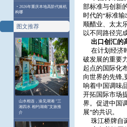
部标准与创新
·
2026年重庆本地高阶代账机
构哪
时代的“标准输
顺醋业、太太
图文推荐
以不同路径完
出口创汇的
在计划经济时
破发展的重要
起点的国际化
向世界的先锋,
响着中国调味
开拓国际市场
山水相连，渝见湖湘 “三
界。促进中国调
湘四水 相约湖南”文旅推
展”的共识。
介
珠江桥牌自