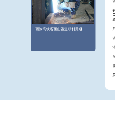
西渝高铁观面山隧道顺利贯通