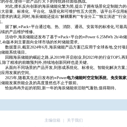
求的存在,使得一款产品打天下的传统路径面临挑战。
对此,擅长反向创新的海辰储能化繁为简,提出了拥有场景化定制能力的∞Pa
有大容量、标准化、平台化、场景化和可维护性五大优势。该平台不仅用标准
同需求的满足;同时,海辰储能还提出“解耦重构”“专业分工”“独立演进”“行
态。
据了解,∞Pack+平台通过电、热、消防、通讯、安装等的标准化,可最
后续的产品维护维修。
活动中,海辰储能还发布了基于∞Pack+平台的∞Power 6.25MWh 2h
求,4h版本则主要面向全球市场的长时储能需求。
数据显示,截至2024年6月,海辰储能产品方案已应用于全球各地,交付
池储能系统项目。
回顾海辰储能的崛起之路,从2019年开启创业,到2023年的行业TOP5,再
后,除了精准的前瞻预判外,持续地创新同样也是关键。
从面向不同场景的产品开发,到形成系统化、标准化、智能化解决方案
能应用发展的空间。
2025年,随着其生态日发布的∞Power
电力储能时空定制系统、免安装家
辰储能发展所能企及的高度显然也不止于眼前。
恰如冉冉升起的初阳,新一年的海辰储能依旧朝气蓬勃,值得期待。
主编信箱
|
关于我们