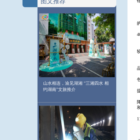
图文推荐
山水相连，渝见湖湘 “三湘四水 相
约湖南”文旅推介