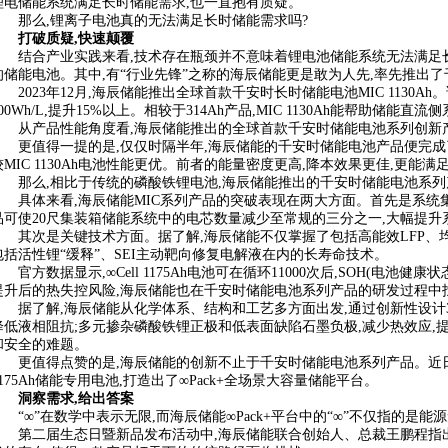
锂电储能系统满足长时储能需求,也一直抱有质疑。
那么,锂离子电池真的无法满足长时储能需求吗?
打破质疑,快速颠覆
结合产业实践来看,技术存在瓶颈并不意味着锂电池储能系统无法满足长时
的储能电池。其中,有“行业先锋”之称的海辰储能更是敢为人先,率先推出
2023年12月,海辰储能推出全球首款千安时长时储能电池MIC 1130
400Wh/L,提升15%以上。相较于314Ah产品,MIC 1130Ah能帮助储能直流
从产品性能角度看,海辰储能推出的全球首款千安时储能电池系列创新
更值得一提的是,仅仅时隔半年,海辰储能的千安时储能电池产品便完成了升级
较MIC 1130Ah电池性能更优。前者的能量密度更高,降本效果更佳,更能
那么,相比于传统的磷酸铁锂电池,海辰储能推出的千安时储能电池系列
具体来看,海辰储能MIC系列产品的突破表现在两大方面。首先是系统
品可使20尺集装箱储能系统中的电芯数量减少至常规的三分之一,大幅提升
其次是关键技术方面。据了解,海辰储能不仅掌握了包括高能效LFP、
包括活性锂“缓释”、SEI主动靶向修复电解液在内的长寿命技术。
官方数据显示,∞Cell 1175Ah电池可在循环11000次后,SOH(电
提升后的热失控风险,海辰储能也在千安时储能电池系列产品的研发过程中
据了解,海辰储能从化学体系、结构和工艺多方面出发,通过创新性设计3
降低液相阻抗;多元掺杂磷酸铁锂正极和低表面缺陷石墨负极,减少热效应,
和安全的难题。
更值得点赞的是,海辰储能的创新不止于千安时储能电池系列产品。近日,
1175Ah储能专用电池,打造出了∞Pack+全场景大容量储能平台。
洞察需求,给出答案
“∞”在数学中表示无限,而海辰储能∞Pack+平台中的“∞”不仅指的是
第二届生态日暨新品发布活动中,海辰储能联合创始人、总裁王鹏程指