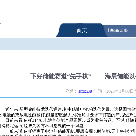
首页
山城新闻眼
下好储能赛道“先手棋” ——海辰储能
分类：
时间：2025年1月09日
山城观察
近年来,新型储能技术迭代迅速,其中储能电池的迭代为最。这是因为
说,电池的充放电性能越好,能量密度越大,标准尺寸要求下打造的产品经济
目前来看,依托314Ah电池的储能产品正逐步成为业主首选。不过,伴
电网稳定运行,也成为各方不可忽视的一个问题。
一般来说,依托锂离子电池的储能系统,要想实现长时储能,无非将电池