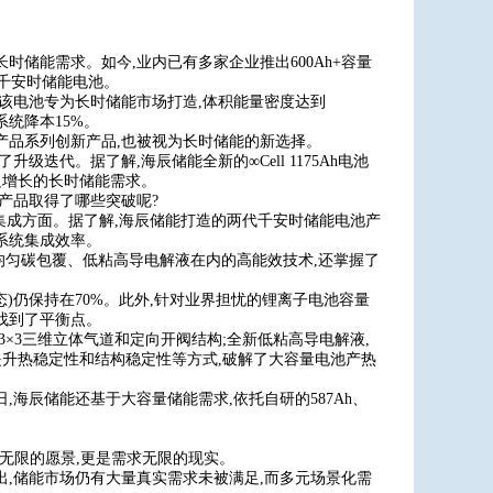
储能需求。如今,业内已有多家企业推出600Ah+容量
了千安时储能电池。
Ah。该电池专为长时储能市场打造,体积能量密度达到
侧系统降本15%。
产品系列创新产品,也被视为长时储能的新选择。
迭代。据了解,海辰储能全新的∞Cell 1175Ah电池
满足增长的长时储能需求。
产品取得了哪些突破呢?
集成方面。据了解,海辰储能打造的两代千安时储能电池产
系统集成效率。
均匀碳包覆、低粘高导电解液在内的高能效技术,还掌握了
池健康状态)仍保持在70%。此外,针对业界担忧的锂离子电池容量
找到了平衡点。
×3三维立体气道和定向开阀结构;全新低粘高导电解液,
提升热稳定性和结构稳定性等方式,破解了大容量电池产热
海辰储能还基于大容量储能需求,依托自研的587Ah、
能源无限的愿景,更是需求无限的现实。
出,储能市场仍有大量真实需求未被满足,而多元场景化需