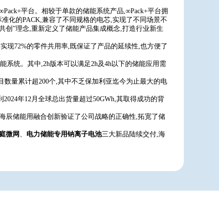
ck+平台。相较于单款的储能系统产品,∞Pack+平台拥
化的PACK,兼容了不同规格的电芯,实现了不同场景不
业共创”理念,重新定义了储能产品集成概念,打造行业新生
高实现72%的零件共用率,既保证了产品的延续性,也方便了
/4h储能系统。其中,2h版本可以满足2h及4h以下的储能应用需
项目数量累计超200个,其中不乏保加利亚迄今为止最大的电
到2024年12月全球总出货量超过50GWh,其取得成功的背
,海辰储能用融合创新验证了公司战略的正确性,拓宽了储
庭微网
、
电力储能专用钠离子电池
三大新品陆续交付,海