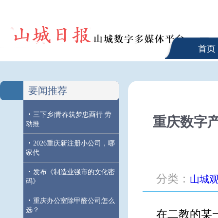
首页
要闻推荐
·
三下乡|青春筑梦忠酉行 劳
重庆数字产
动推
·
2026重庆新注册小公司，哪
家代
·
发布《制造业强市的文化密
分类：
山城
码》
·
重庆办公室除甲醛公司怎么
选？
在二教的某