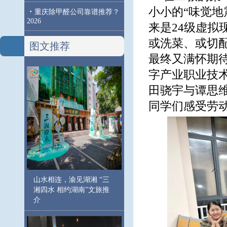
小小的“味觉地
·
重庆除甲醛公司靠谱推荐？
2026
来是24级虚拟
或洗菜、或切
图文推荐
最终又满怀期
字产业职业技
田骁宇与谭思维
同学们感受劳
山水相连，渝见湖湘 “三
湘四水 相约湖南”文旅推
介