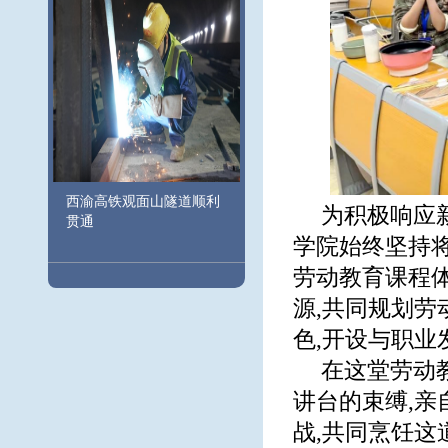
西渝高铁观面山隧道顺利
为积极响应
贯通
学院始终坚持
劳动教育课程体
源,共同规划劳
色,开设与职
在这堂劳动
讲台的束缚,亲
战,共同烹饪