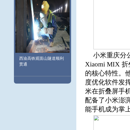
小米重庆分
西渝高铁观面山隧道顺利
Xiaomi MIX
贯通
的核心特性。他
度优化软件发挥
米在折叠屏手
配备了小米澎湃
能手机成为掌