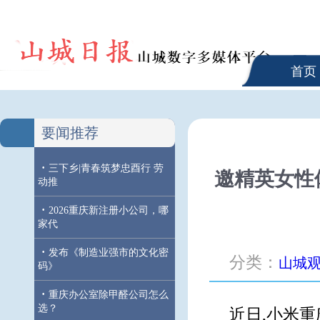
首页
要闻推荐
·
三下乡|青春筑梦忠酉行 劳
邀精英女性
动推
·
2026重庆新注册小公司，哪
家代
·
发布《制造业强市的文化密
分类：
山城
码》
·
重庆办公室除甲醛公司怎么
选？
近日,小米