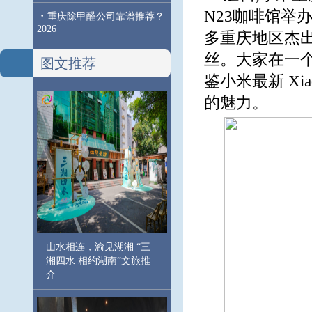
N23咖啡馆举
·
重庆除甲醛公司靠谱推荐？
2026
多重庆地区杰
丝。大家在一
图文推荐
鉴小米最新 Xi
的魅力。
山水相连，渝见湖湘 “三
湘四水 相约湖南”文旅推
介