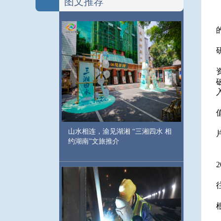
图文推荐
山水相连，渝见湖湘 “三湘四水 相
约湖南”文旅推介