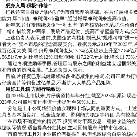
躬身入局 积极“作答”
打铁还需自身硬,“修内功”为市值管理的基础。在片仔癀相关
的能力,即“市值=净利润×市盈率”,通过增厚净利润来提高市值。
近年来,片仔癀围绕央企“一利五率”的考核指标体系,抓住价
研、精准描绘客户画像、明确产品定位、提高产品壁垒等方式,实
上述负责人表示,当前,央国企的考核机制已从“规模考核”进一步
资者为本”资本市场的理念高度契合。数据显示,2019年至2023年,片
破百亿元大关;同时,归母净利润也从13.74亿元稳步上升至27.8
入56.51亿元,同比增长12%;归母净利润17.22亿元,同比增长11.7
“通过各项激励等手段,管理层与股东之间的利益建立起捆绑关
值和市值的协同发展。”上述负责人表示。
目前,片仔癀已形成健康领域多业态聚集的格局,公司正聚力打
片仔癀含片等销售过亿单品,不断扩大大单品产品矩阵。
用好工具箱 方能行稳致远
自2003年上市以来,片仔癀坚持年年分红,截至2023年,累计现金分
2023年,公司股利支付率进一步提升至50%以上。
“分红是上市公司增强价值实现和市场认同的重要方式。”上
往具备基本面良好、现金流充沛、盈利能力稳定等特征,具有较高
“在市场不确定性的情况下,投资者对于高股息、稳健收益的投
根据实际情况,适当提高分红比例,主动回馈股东,维护市值稳定。
“市值管理工具对企业股价有提振作用,但也应结合自身的核心