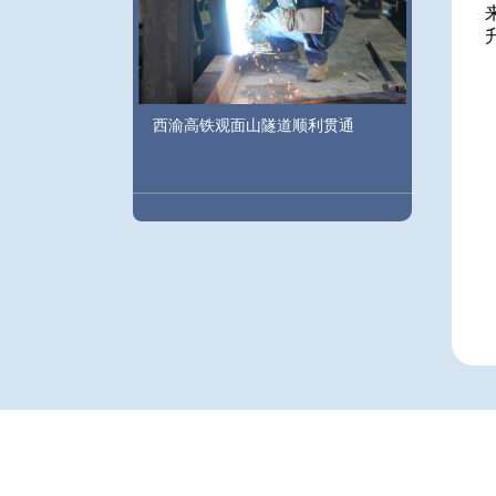
西渝高铁观面山隧道顺利贯通