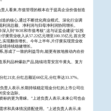
负责人看来,市值管理的根本在于提高企业价值创造
值创造的核心,通过不断优化商业模式、深化行业调
现利润总额、净利润与归母净利润协同增长。
深入到“ROE和市值考核”,这与证监会建设“以投
仔癀营业收入从57.22亿元增至100.35亿元,首次突
4亿元,实现翻倍增长。今年上半年,片仔癀实现营业收
3%,业绩持续稳健增长。
系,形成了一致的利益导向,能更有效地推动内在价
造系列品种爆款产品,陆续培育安宫牛黄丸、复方
红21次,分红总额近60亿元,分红率达33.37%。
述负责人表示,长期持续稳定现金分红的上市公司往
的安全边际。
资标的更为青睐。”上述负责人表示,未来公司也会
需求和具体情况搭配使用。”上述负责人表示,未