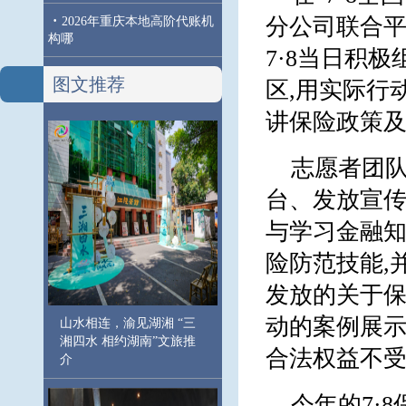
·
分公司联合
2026年重庆本地高阶代账机
构哪
7·8当日积
图文推荐
区,用实际行
讲保险政策及
志愿者团
台、发放宣传
与学习金融知
险防范技能,
发放的关于保
动的案例展示
山水相连，渝见湖湘 “三
湘四水 相约湖南”文旅推
合法权益不
介
今年的7·