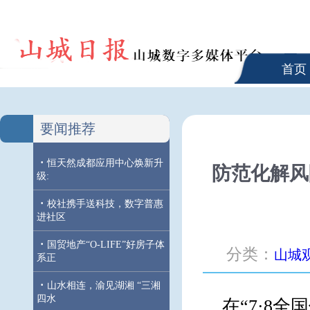
首页
要闻推荐
·
恒天然成都应用中心焕新升
防范化解风
级:
·
校社携手送科技，数字普惠
进社区
·
国贸地产“O-LIFE”好房子体
分类：
山城
系正
·
山水相连，渝见湖湘 “三湘
四水
在“7·8