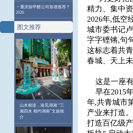
·
精力、集中资
重庆除甲醛公司靠谱推荐？
2026
2026年,低
图文推荐
城市委书记卢
字字铿锵,句
这标志着共青
春城、天上未
这是一座有
早在201
年,共青城市
山水相连，渝见湖湘 “三
产业来打造。
湘四水 相约湖南”文旅推
介
打造百亿级产