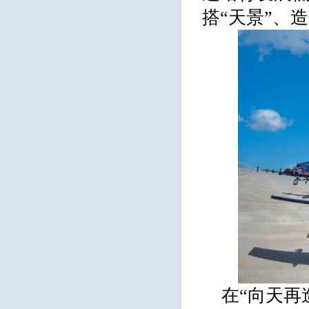
搭“天景”、
在“向天再