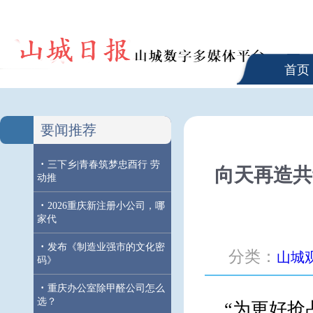
首页
要闻推荐
·
三下乡|青春筑梦忠酉行 劳
向天再造共
动推
·
2026重庆新注册小公司，哪
家代
·
发布《制造业强市的文化密
分类：
山城
码》
·
重庆办公室除甲醛公司怎么
选？
“为更好抢