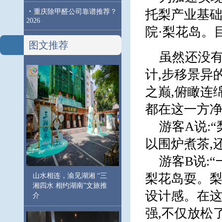
·
托梨产业基础
重庆除甲醛公司靠谱推荐？
2026
院·梨花岛。
图文推荐
虽然还没有
计,步移景异
之巅,俯瞰连
都在这一方净
游客A说:
以围炉煮茶,
游客B说:
梨花岛耍。梨
山水相连，渝见湖湘 “三
湘四水 相约湖南”文旅推
设计感。在这
介
强,不仅放松