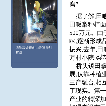
离”
据了解,田
田畈梨种植面积
500万元。
睐,逐渐形成
西渝高铁观面山隧道顺利
振兴,去年,
贯通
万村小院·梨
桥头镇田畈
展,仅靠种植
三产融合,相
了现实。第一
产业的精深加