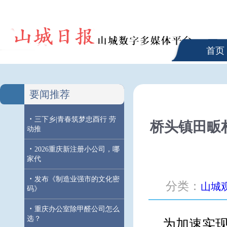
首页
要闻推荐
·
三下乡|青春筑梦忠酉行 劳
桥头镇田畈
动推
·
2026重庆新注册小公司，哪
家代
·
发布《制造业强市的文化密
分类：
山城
码》
·
重庆办公室除甲醛公司怎么
选？
为加速实现