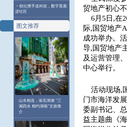
·
校社携手送科技，数字普惠
贸地产初心不
进社区
6月5日,
图文推荐
际,国贸地产
成功举办。
导,国贸地产
及运营管理
中心举行。
活动现场,
门市海洋发展
山水相连，渝见湖湘 “三
湘四水 相约湖南”文旅推
委副书记、总
介
益主题曲《