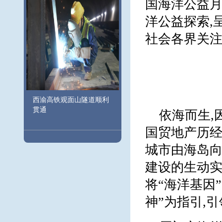
国海洋公益
洋公益探索,
社会各界关
西渝高铁观面山隧道顺利
贯通
依海而生,
国贸地产历经
城市由海岛向
建设的生动实
将“海洋基因
神”为指引,