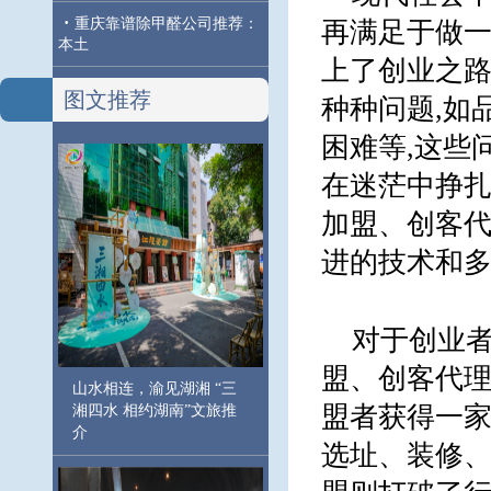
·
重庆靠谱除甲醛公司推荐：
再满足于做一
本土
上了创业之路
图文推荐
种种问题,如
困难等,这些
在迷茫中挣扎
加盟、创客代
进的技术和多
对于创业者
盟、创客代
山水相连，渝见湖湘 “三
盟者获得一家
湘四水 相约湖南”文旅推
介
选址、装修、