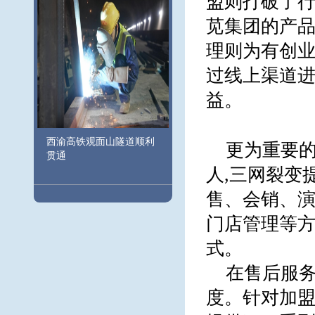
盟则打破了行
苋集团的产品
理则为有创业
过线上渠道进
益。
西渝高铁观面山隧道顺利
更为重要的
贯通
人,三网裂变
售、会销、演
门店管理等方
式。
在售后服务
度。针对加盟