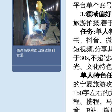
平台单个账号
3.领域偏好
旅游拍摄,善
任务:单人
书、抖音、微
短视频,分享
西渝高铁观面山隧道顺利
贯通
于30s,不超
光、文化特
单人特色任
的宁夏旅游攻
150字左右
程、携程、
音、B站、微