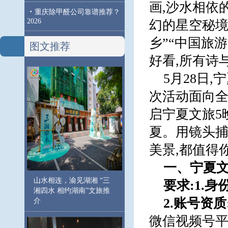
画,沙水相依
·
重庆除甲醛公司靠谱推荐？
2026
幻的星空秘境
乡”“中国旅
图文推荐
好看,所有诗
5月28日
次活动面向全
启宁夏文旅5
夏。用镜头捕
美景,都值得
一、宁夏文
山水相连，渝见湖湘 “三
要求:1.身
湘四水 相约湖南”文旅推
2.账号资
介
微信视频号平