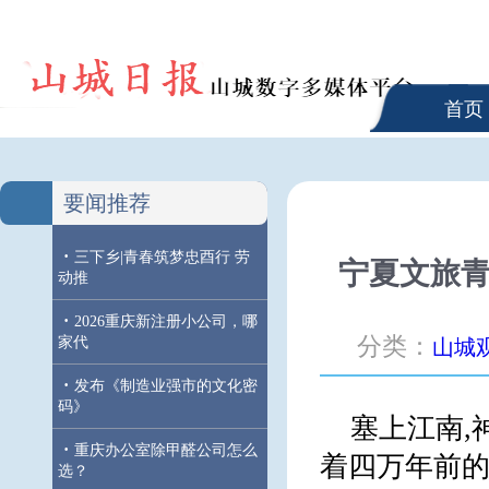
首页
要闻推荐
·
三下乡|青春筑梦忠酉行 劳
宁夏文旅青
动推
·
2026重庆新注册小公司，哪
分类：
家代
山城
·
发布《制造业强市的文化密
码》
塞上江南,
·
重庆办公室除甲醛公司怎么
着四万年前
选？