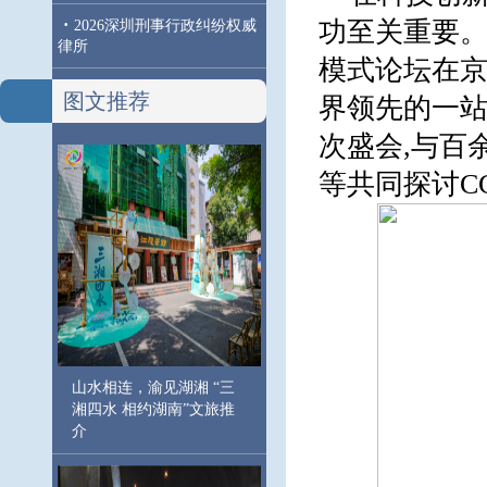
·
功至关重要。
2026深圳刑事行政纠纷权威
律所
模式论坛在京
图文推荐
界领先的一站
次盛会,与百
等共同探讨C
山水相连，渝见湖湘 “三
湘四水 相约湖南”文旅推
介