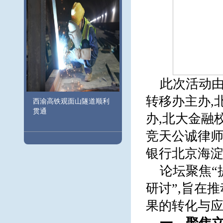
此次活动由
转移办主办,
西渝高铁观面山隧道顺利
贯通
办,北大金融
竞天公诚律师
银行北京海
论坛聚焦“
研讨”,旨在
果的转化与