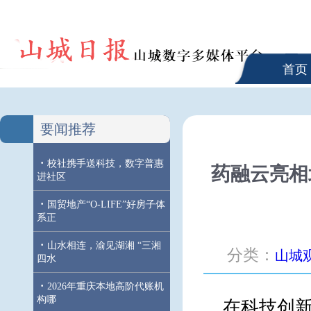
首页
要闻推荐
·
校社携手送科技，数字普惠
药融云亮相
进社区
·
国贸地产“O-LIFE”好房子体
系正
·
山水相连，渝见湖湘 “三湘
分类：
山城
四水
·
2026年重庆本地高阶代账机
构哪
在科技创新